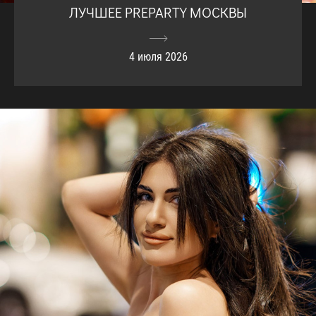
ЛУЧШЕЕ PREPARTY МОСКВЫ
4 июля 2026