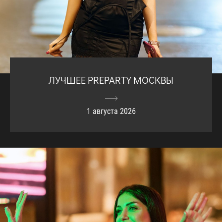
ЛУЧШЕЕ PREPARTY МОСКВЫ
1 августа 2026