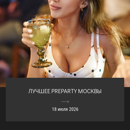
ЛУЧШЕЕ PREPARTY МОСКВЫ
18 июля 2026