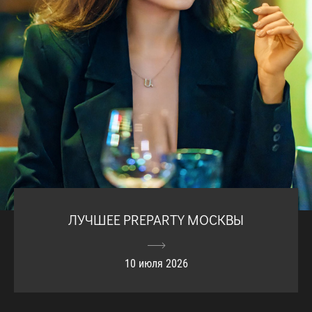
ЛУЧШЕЕ PREPARTY МОСКВЫ
10 июля 2026