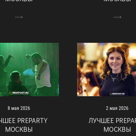
8 мая 2026
2 мая 2026
ЧШЕЕ PREPARTY
ЛУЧШЕЕ PREPA
МОСКВЫ
МОСКВЫ