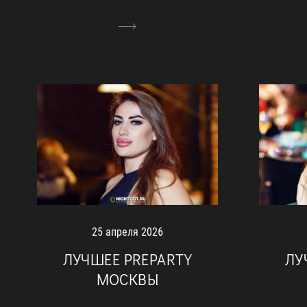
25 апреля 2026
ЛУЧШЕЕ PREPARTY
ЛУ
МОСКВЫ