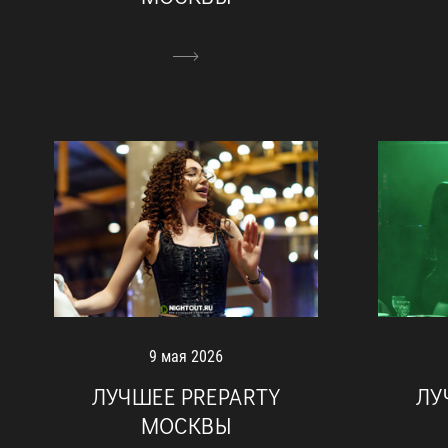
9 мая 2026
ЛУЧШЕЕ PREPARTY
ЛУ
МОСКВЫ