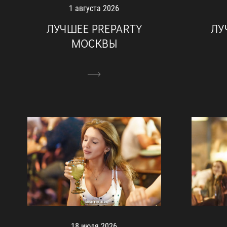
1 августа 2026
ЛУЧШЕЕ PREPARTY
ЛУ
МОСКВЫ
18 июля 2026