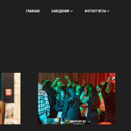
ГЛАВНАЯ
ЗАВЕДЕНИЯ
ФОТООТЧЕТЫ