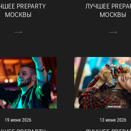
ЧШЕЕ PREPARTY
ЛУЧШЕЕ PREPA
МОСКВЫ
МОСКВЫ
19 июня 2026
13 июня 2026