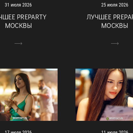
31 июля 2026
25 июля 2026
ЧШЕЕ PREPARTY
ЛУЧШЕЕ PREPA
МОСКВЫ
МОСКВЫ
17 июля 2026
11 июля 2026