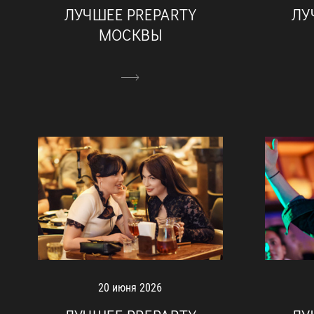
ЛУЧШЕЕ PREPARTY
ЛУ
МОСКВЫ
20 июня 2026