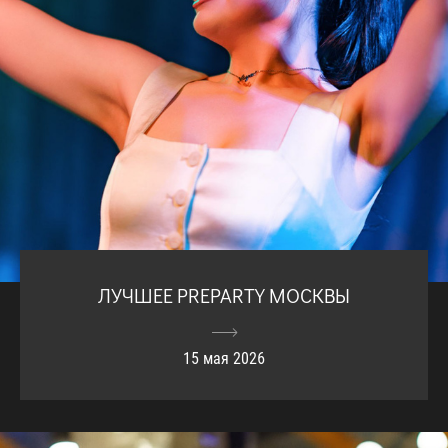
ЛУЧШЕЕ PREPARTY МОСКВЫ
15 мая 2026