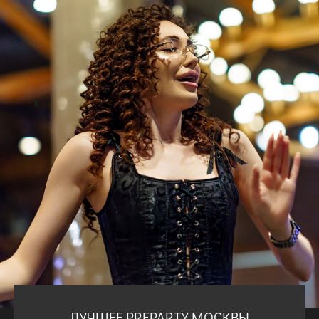
ЛУЧШЕЕ PREPARTY МОСКВЫ