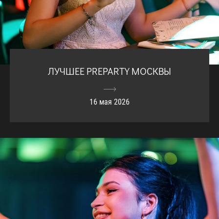
ЛУЧШЕЕ PREPARTY МОСКВЫ
16 мая 2026