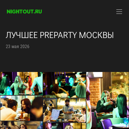
ЛУЧШЕЕ PREPARTY МОСКВЫ
23 мая 2026