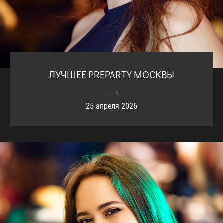
ЛУЧШЕЕ PREPARTY МОСКВЫ
25 апреля 2026