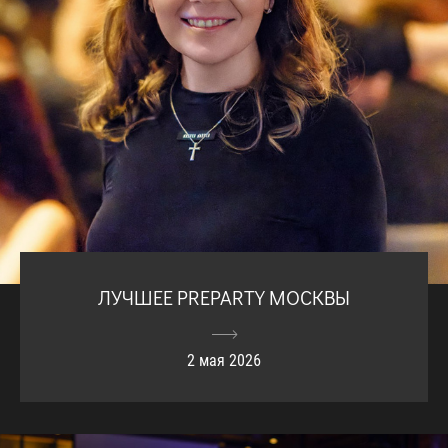
ЛУЧШЕЕ PREPARTY МОСКВЫ
2 мая 2026