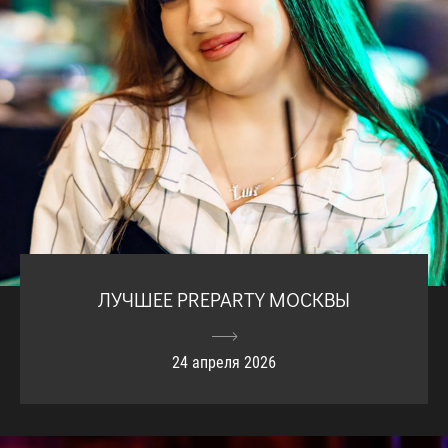
ЛУЧШЕЕ PREPARTY МОСКВЫ
24 апреля 2026