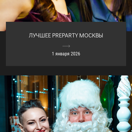
ЛУЧШЕЕ PREPARTY МОСКВЫ
1 января 2026