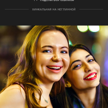
ХИНКАЛЬНАЯ НА НЕГЛИННОЙ