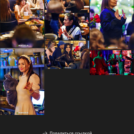
Поделиться ссылкой