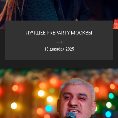
ЛУЧШЕЕ PREPARTY МОСКВЫ
13 декабря 2025