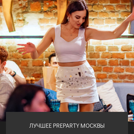
ЛУЧШЕЕ PREPARTY МОСКВЫ