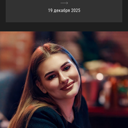
19 декабря 2025