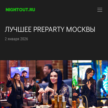
ЛУЧШЕЕ PREPARTY МОСКВЫ
2 января 2026