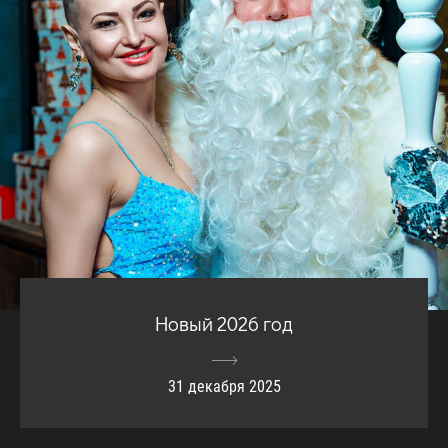
Новый 2026 год
31 декабря 2025