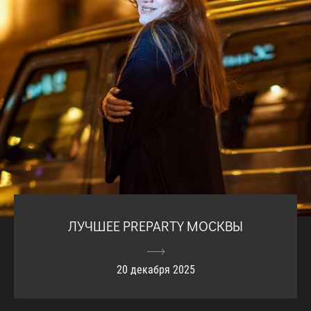
ЛУЧШЕЕ PREPARTY МОСКВЫ
20 декабря 2025