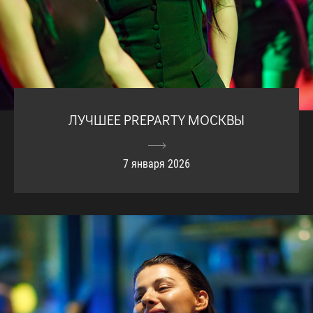
ЛУЧШЕЕ PREPARTY МОСКВЫ
7 января 2026